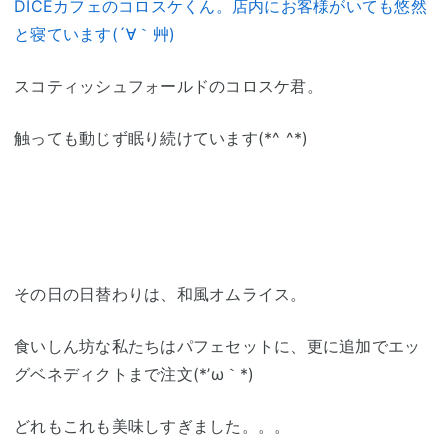
DICEカフェのコロスケくん。店内にお客様がいても悠然
と寝ています(´∀｀艸)
スコティッシュフォールドのコロスケ君。
触っても動じず眠り続けています(*^ ^*)
その日の日替わりは、和風オムライス。
食いしん坊な私たちはパフェセットに、更に追加でエッ
グベネディクトまで注文(*’ω｀*)ゞ
どれもこれも美味しすぎました。。。